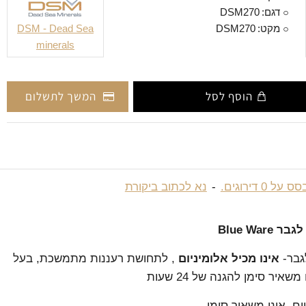
דגם:
DSM270
מקט:
DSM270
DSM - Dead Sea
minerals
הוסף לסל
המשך לתשלום
 על 0 דירוגים.
-
נא לכתוב ביקורת
Blue War
גבר-
אינו מכיל אלומיניום
, לתחושת רעננות מתמשכת, בעל
שאיר סימן להגנה של 24 שעות
יום. אינו משאיר סימן.