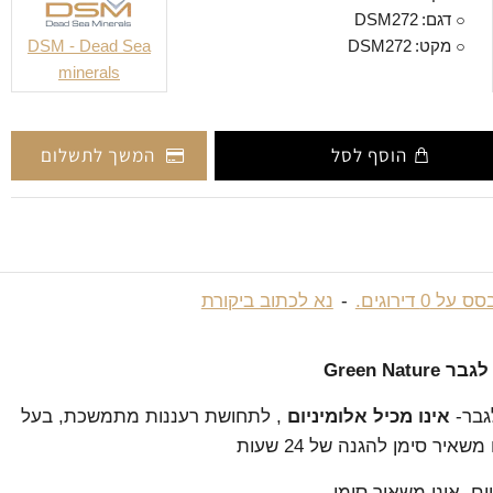
דגם:
DSM272
מקט:
DSM272
DSM - Dead Sea
minerals
הוסף לסל
המשך לתשלום
 על 0 דירוגים.
-
נא לכתוב ביקורת
Green Nat
גבר-
אינו מכיל אלומיניום
, לתחושת רעננות מתמשכת, בעל
שאיר סימן להגנה של 24 שעות
יום. אינו משאיר סימן.