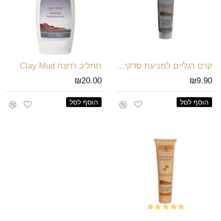
קרם רגליים למניעת סדקים מועשר בבוץ מים המלח
תחליב רחצה Clay Mud
₪20.00
₪9.90
הוסף לסל
הוסף לסל