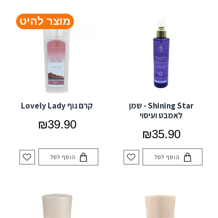
מוצר להיט
Shining Star - שמן
קרם גוף Lovely Lady
לאמבט ועיסוי
₪39.90
₪35.90
הוסף לסל
הוסף לסל