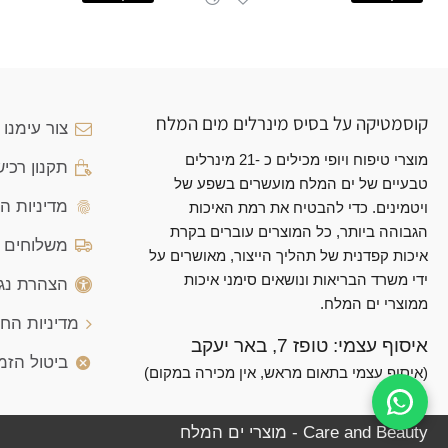
קוסמטיקה על בסיס מינרלים מים המלח
צור עימנו
מוצרי טיפוח ויופי מכילים כ -21 מינרלים
תקנון רכי
טבעיים של ים המלח מועשרים בשפע של
מדיניות ה
ויטמינים. כדי להבטיח את רמת האיכות
הגבוהה ביותר, כל המוצרים עוברים בקרת
משלוחים ו
איכות קפדנית של תהליך הייצור, מאושרים על
ידי משרד הבריאות ונושאים סימני איכות
הצהרת נג
ממוצרי ים המלח.
מדיניות הח
איסוף עצמי: טופז 7, באר יעקב
ביטול הזמ
(איסוף עצמי בתאום מראש, אין מכירה במקום)
Care and Beauty - מוצרי ים המלח