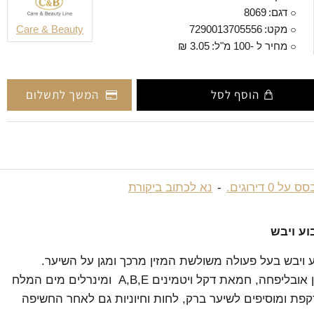
דגם:
8069
מקט:
7290013705556
Care & Beauty
מחיר ל -100 מ"ל:
3.05 ₪
הוסף לסל
המשך לתשלום
 על 0 דירוגים.
-
נא לכתוב ביקורת
ע ויבש
 ויבש בעל פעולה משולשת המזין מרכך ומגן על השיער.
השמפו מכיל שמן אובליפחה, חמאת דקל ויטמינים A,B,E ומינרלים מים המלח
פת ומוסיפים לשיער ברק, לחות וחיוניות גם לאחר החשיפה