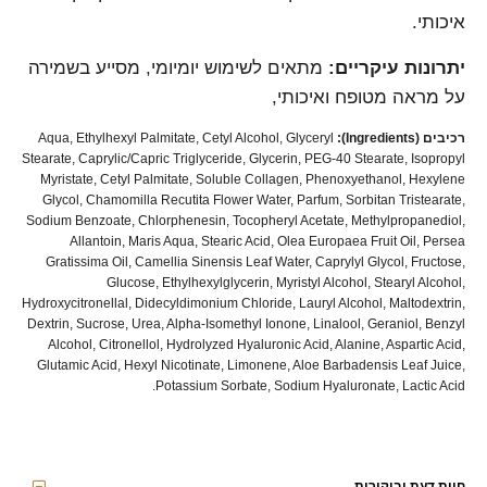
איכותי.
יתרונות עיקריים:
מתאים לשימוש יומיומי, מסייע בשמירה
על מראה מטופח ואיכותי,
רכיבים (Ingredients):
Aqua, Ethylhexyl Palmitate, Cetyl Alcohol, Glyceryl
Stearate, Caprylic/Capric Triglyceride, Glycerin, PEG-40 Stearate, Isopropyl
Myristate, Cetyl Palmitate, Soluble Collagen, Phenoxyethanol, Hexylene
Glycol, Chamomilla Recutita Flower Water, Parfum, Sorbitan Tristearate,
Sodium Benzoate, Chlorphenesin, Tocopheryl Acetate, Methylpropanediol,
Allantoin, Maris Aqua, Stearic Acid, Olea Europaea Fruit Oil, Persea
Gratissima Oil, Camellia Sinensis Leaf Water, Caprylyl Glycol, Fructose,
Glucose, Ethylhexylglycerin, Myristyl Alcohol, Stearyl Alcohol,
Hydroxycitronellal, Didecyldimonium Chloride, Lauryl Alcohol, Maltodextrin,
Dextrin, Sucrose, Urea, Alpha-Isomethyl Ionone, Linalool, Geraniol, Benzyl
Alcohol, Citronellol, Hydrolyzed Hyaluronic Acid, Alanine, Aspartic Acid,
Glutamic Acid, Hexyl Nicotinate, Limonene, Aloe Barbadensis Leaf Juice,
Potassium Sorbate, Sodium Hyaluronate, Lactic Acid.
חוות דעת וביקורות