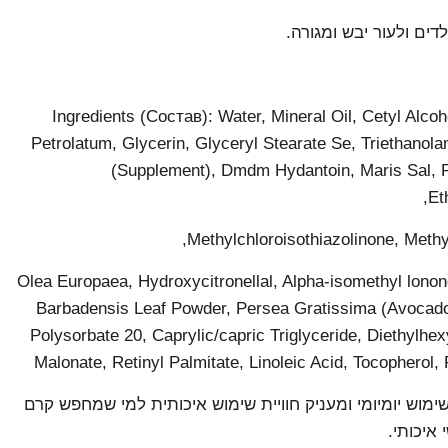
דים ולעור יבש ומגורה.
Ingredients (Состав): Water, Mineral Oil, Cetyl Alcoho
Petrolatum, Glycerin, Glyceryl Stearate Se, Triethanol
(Supplement), Dmdm Hydantoin, Maris Sal, 
Et
Methylchloroisothiazolinone, Methyl
Olea Europaea, Hydroxycitronellal, Alpha-isomethyl lonone
Barbadensis Leaf Powder, Persea Gratissima (Avocado)
Polysorbate 20, Caprylic/capric Triglyceride, Diethylhex
Malonate, Retinyl Palmitate, Linoleic Acid, Tocopherol,
מוש יומיומי ומעניק חוויית שימוש איכותית למי שמחפש קרם
 איכותי.