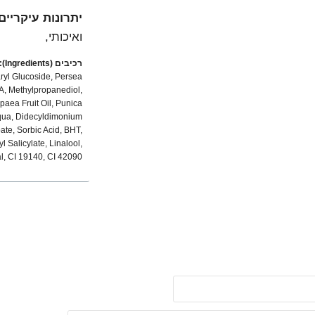
יתרונות עיקריים
ואיכותי,
רכיבים (Ingredients):
aryl Glucoside, Persea
A, Methylpropanediol,
paea Fruit Oil, Punica
 Aqua, Didecyldimonium
ate, Sorbic Acid, BHT,
 Salicylate, Linalool,
l, CI 19140, CI 42090.