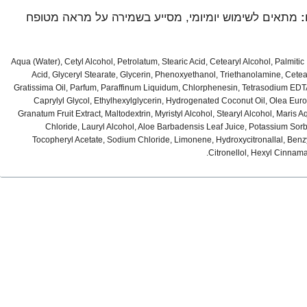
:
מתאים לשימוש יומיומי, מסייע בשמירה על מראה מטופח
Aqua (Water), Cetyl Alcohol, Petrolatum, Stearic Acid, Cetearyl Alcohol, Palmitic
Acid, Glyceryl Stearate, Glycerin, Phenoxyethanol, Triethanolamine, Cete
Gratissima Oil, Parfum, Paraffinum Liquidum, Chlorphenesin, Tetrasodium EDT
Caprylyl Glycol, Ethylhexylglycerin, Hydrogenated Coconut Oil, Olea Euro
Granatum Fruit Extract, Maltodextrin, Myristyl Alcohol, Stearyl Alcohol, Maris
Chloride, Lauryl Alcohol, Aloe Barbadensis Leaf Juice, Potassium Sorb
Tocopheryl Acetate, Sodium Chloride, Limonene, Hydroxycitronallal, Benzyl
Citronellol, Hexyl Cinnama