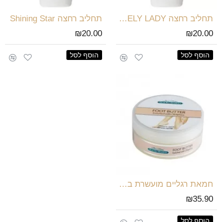
תחליב רחצה LOVELY LADY
תחליב רחצה Shining Star
₪20.00
₪20.00
הוסף לסל
הוסף לסל
חמאת רגליים מועשרת באובליפיחה
₪35.90
הוסף לסל