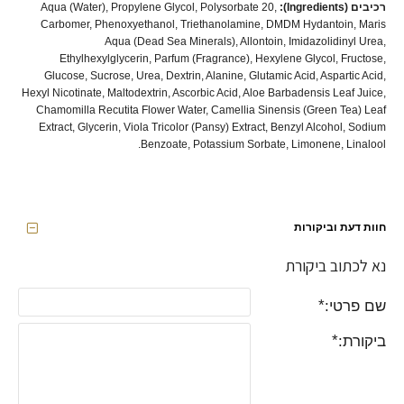
רכיבים (Ingredients):
Aqua (Water), Propylene Glycol, Polysorbate 20,
Carbomer, Phenoxyethanol, Triethanolamine, DMDM Hydantoin, Maris
Aqua (Dead Sea Minerals), Allontoin, Imidazolidinyl Urea,
Ethylhexylglycerin, Parfum (Fragrance), Hexylene Glycol, Fructose,
Glucose, Sucrose, Urea, Dextrin, Alanine, Glutamic Acid, Aspartic Acid,
Hexyl Nicotinate, Maltodextrin, Ascorbic Acid, Aloe Barbadensis Leaf Juice,
Chamomilla Recutita Flower Water, Camellia Sinensis (Green Tea) Leaf
Extract, Glycerin, Viola Tricolor (Pansy) Extract, Benzyl Alcohol, Sodium
Benzoate, Potassium Sorbate, Limonene, Linalool.
חוות דעת וביקורות
נא לכתוב ביקורת
שם פרטי:
ביקורת: