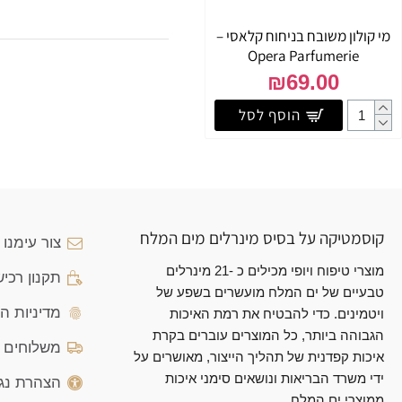
מי קולון משובח בניחוח קלאסי –
Opera Parfumerie
₪69.00
הוסף לסל
קוסמטיקה על בסיס מינרלים מים המלח
צור עימנו
מוצרי טיפוח ויופי מכילים כ -21 מינרלים
תקנון רכי
טבעיים של ים המלח מועשרים בשפע של
מדיניות ה
ויטמינים. כדי להבטיח את רמת האיכות
הגבוהה ביותר, כל המוצרים עוברים בקרת
משלוחים ו
איכות קפדנית של תהליך הייצור, מאושרים על
ידי משרד הבריאות ונושאים סימני איכות
הצהרת נג
ממוצרי ים המלח.