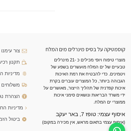
קוסמטיקה על בסיס מינרלים מים המלח
צור עימנו
מוצרי טיפוח ויופי מכילים כ -21 מינרלים
תקנון רכי
טבעיים של ים המלח מועשרים בשפע של
מדיניות ה
ויטמינים. כדי להבטיח את רמת האיכות
הגבוהה ביותר, כל המוצרים עוברים בקרת
משלוחים ו
איכות קפדנית של תהליך הייצור, מאושרים על
ידי משרד הבריאות ונושאים סימני איכות
הצהרת נג
ממוצרי ים המלח.
מדיניות הח
איסוף עצמי: טופז 7, באר יעקב
ביטול הזמ
(איסוף עצמי בתאום מראש, אין מכירה במקום)