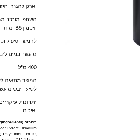
וארגן להגנה וחיז
השמפו מורכב מתע
וויטמין B5 ומותיר את השיער רך ונקי.
להמשך טיפול וט
מועשר במינרלים
400 מ"ל
המוצר מתאים לשי
לשיער יבש מועשר 
יתרונות עיקריים
ואיכותי,
רכיבים (Ingredients):
iar Extract, Disodium
), Polyquaternium-10,