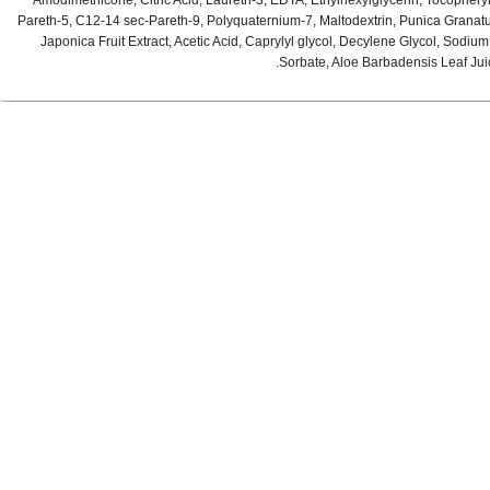
Amodimethicone, Citric Acid, Laureth-3, EDTA, Ethylhexylglycerin, Tocophery
Pareth-5, C12-14 sec-Pareth-9, Polyquaternium-7, Maltodextrin, Punica Granatum
Japonica Fruit Extract, Acetic Acid, Caprylyl glycol, Decylene Glycol, Sodi
Sorbate, Aloe Barbadensis Leaf Jui