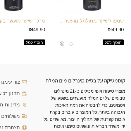
שמפו לשיער מתולתל מועשר בקוויאר שחור
₪49.90
₪49.90
הוסף לסל
הוסף לסל
קוסמטיקה על בסיס מינרלים מים המלח
צור עימנו
מוצרי טיפוח ויופי מכילים כ -21 מינרלים
תקנון רכי
טבעיים של ים המלח מועשרים בשפע של
מדיניות ה
ויטמינים. כדי להבטיח את רמת האיכות
הגבוהה ביותר, כל המוצרים עוברים בקרת
משלוחים ו
איכות קפדנית של תהליך הייצור, מאושרים על
ידי משרד הבריאות ונושאים סימני איכות
הצהרת נג