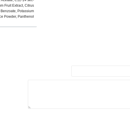
l Acetate, C12-14 sec-
 Fruit Extract, Citrus
um Benzoate, Potassium
ce Powder, Panthenol.