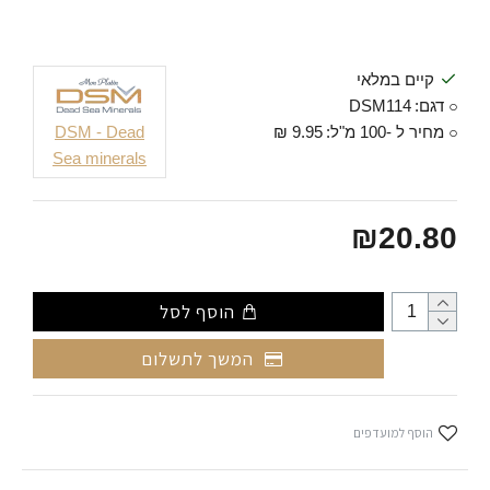
קיים במלאי
דגם:
DSM114
מחיר ל -100 מ"ל:
9.95 ₪
DSM - Dead
Sea minerals
₪20.80
הוסף לסל
המשך לתשלום
הוסף למועדפים